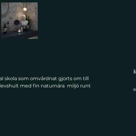
K
kola som omvårdnat gjorts om till 
levshult med fin naturnära  miljö runt 
e