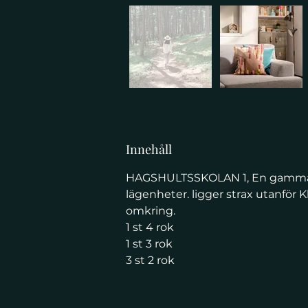
Innehåll
HAGSHULTSSKOLAN 1, En gammal s
lägenheter. ligger strax utanför K
omkring. 
1 st 4 rok
1 st 3 rok
3 st 2 rok